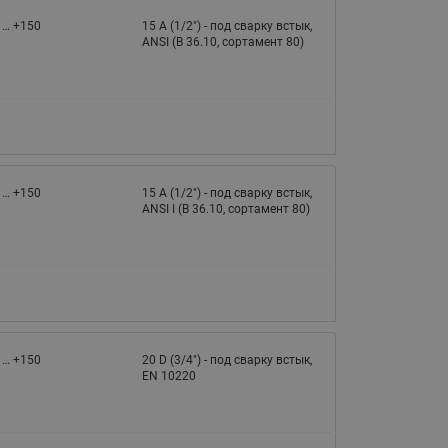
065B82xxR)
 … +150
15 A (1/2") - под сварку встык,
Латунные фильтры сетчатые
ANSI (B 36.10, сортамент 80)
Ридан (код 065B82xxR)
Воздухоотводчики Airvent-R
Ридан (код 06582xxR)
 … +150
15 A (1/2") - под сварку встык,
ANSI I (B 36.10, сортамент 80)
 … +150
20 D (3/4") - под сварку встык,
EN 10220