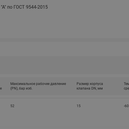
этажные для систем отоп
 "А" по ГОСТ 9544-2015
TDU-R Ридан
Показать все
Квартирные станции ШК
Ридан
Учёт тепловой энергии
Чиллеры (холодильн
Коллекторы
машины)
Квартирные приборы учёта
распределительные
Чиллеры с воздушным
Распределители INDIV
Квартирные тепловые пу
охлаждением конденсато
MyFlat
Коммерческий (Общедомовой)
серии RCH
учет тепловой энергии
Показать все
Автоматизированная система
Максимальное рабочее давление
Размер корпуса
Те
учета энергоресурсов
е
(PN), бар изб.
клапана DN, мм
сре
52
15
-60
Узлы регулирования
Преобразователи час
приточных установок
Преобразователь частот
Ридан RF-51
Узлы теплоснабжения с 3-