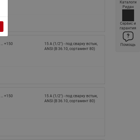
Каталоги
Латунные фильтры сетчатые
Ридан
Ридан (код 065B83xxR)
Нержавеющие фильтры
Сервис и
гарантия
сетчатые Ридан
Воздухоотводчики Airvent-R
 … +150
15 A (1/2") - под сварку встык,
Помощь
(Вентиляция) Ридан (код
ANSI (B 36.10, сортамент 80)
06583xxR)
Компенсаторы осевые
сильфонные Ридан
Регуляторы давления Ридан
Клапаны редукционные Ридан
 … +150
15 A (1/2") - под сварку встык,
Гибкие вставки
ANSI (B 36.10, сортамент 80)
Предохранительные клапаны
RSV
Латунные краны шаровые
запорные Ридан (код