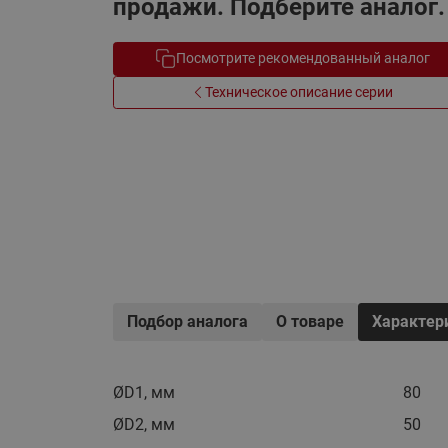
продажи. Подберите аналог.
Электрообогрев
Системы водоснабжения
Посмотрите рекомендованный аналог
Техническое описание серии
Подбор аналога
О товаре
Характер
ØD1, мм
80
ØD2, мм
50