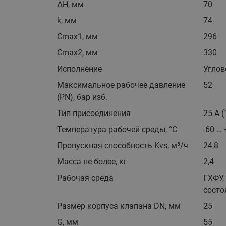
ΔH, мм
70
k, мм
74
Cmax1, мм
296
Cmax2, мм
330
Исполнение
Углов
Максимальное рабочее давление
52
(PN), бар изб.
Тип присоединения
25 A (
Температура рабочей среды, °С
-60 …
Пропускная способность Kvs, м³/ч
24,8
Масса не более, кг
2,4
Рабочая среда
ГХФУ,
состо
Размер корпуса клапана DN, мм
25
G, мм
55