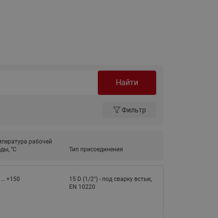
Ридан
ления
С
ые
Трубопроводная арматура
Стальные краны запорно-
Найти
регулирующие Ридан
нкты
ра
Стальные краны шаровые
запорные Ридан
Фильтр
Привод электрический АМВ
для шаровых кранов RJIP
мпература рабочей
Premium (Премиум)
ды, °С
Тип присоединения
Показать все
Краны шаровые чугунные
Ридан
 … +150
15 D (1/2") - под сварку встык,
тоты
EN 10220
Латунные краны шаровые
ы
запорные Ридан (код
065B83xxR)