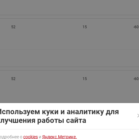
ходовыми клапанами
Преобразователь частот
Ридан RF-101
Узлы холодоснабжения с 3-
ходовыми клапанами
52
15
-60
Узлы теплоснабжения с
комбинированным клапаном
AQT(F)-R
52
15
-60
Используем куки и аналитику для
улучшения работы сайта
52
15
-60
одробнее о
cookies
и
Яндекс.Метрике.