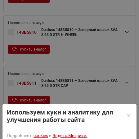
Danfoss 148B5810 — Запорный клапан SVA-
148B5810
S 65 D STR H-WHEEL
Купить аналог
Danfoss 148B5811 — Запорный клапан SVA-
148B5811
S 65 D STR CAP
Купить аналог
Используем куки и аналитику для
улучшения работы сайта
Danfoss 148B5800 — Запорный клапан SVA-
148B5800
Подробнее о
cookies
и
Яндекс.Метрике.
S 65 D ANG H-WHEEL