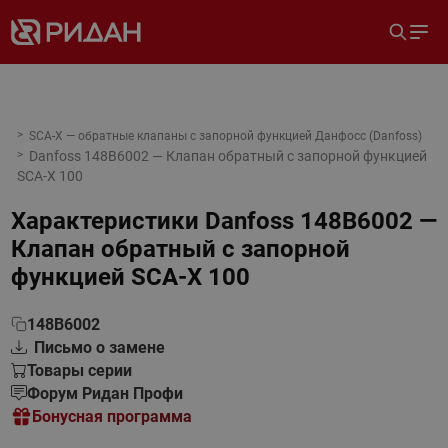
SCA-X — обратные клапаны с запорной функцией Данфосс (Danfoss)
Danfoss 148B6002 — Клапан обратный с запорной функцией
SCA-X 100
Характеристики
Danfoss 148B6002 —
Клапан обратный с запорной
функцией SCA-X 100
148B6002
Письмо о замене
Товары серии
Форум Ридан Профи
Бонусная программа