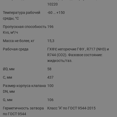
10220
Температура рабочей
-60 … +150
среды, °С
Пропускная способность
196
Kvs, м³/ч
Масса не более, кг
15,3
Рабочая среда
ГХФУ, негорючие ГФУ , R717 (NH3) и
R744 (CO2). Фазовое состояние:
жидкость/газ.
ØD, мм
58
C, мм
437
Размер корпуса клапана
100
DN, мм
G, мм
106
Герметичность затвора
Класс "А" по ГОСТ 9544-2015
по ГОСТ 9544