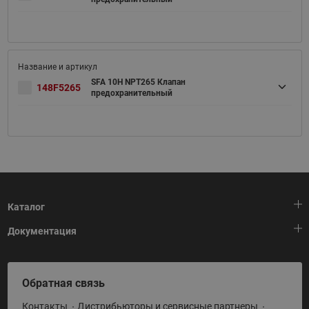
SFA 10H NPT265 Клапан
148F5265
предохранительный
Каталог
Документация
Тепловая автоматика
Холодильная техника
HeatPlatform (Тепловая платформа)
Обратная связь
Приводная техника
Полезные программы и инструменты
Контакты
Дистрибьюторы и сервисные партнеры
Промышленная автоматика
Условия поставки