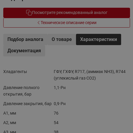
Посмотрите рекомендованный аналог
Техническое описание серии
Подбор аналога
О товаре
Характеристики
Документация
Хладагенты
ГФУ, ГХФУ, R717, (аммиак NH3), R744
(углекислый газ CO2)
Давление полного
1,1·Pн
открытия, бар
Давление закрытия, бар
0,9·Pн
A1, мм
76
A2, мм
54
A3, мм
38