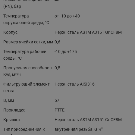
(PN), бар
Температура
от -10 до +40
окружающей среды, °С
Корпус
Нерж. сталь ASTM А3151 Gr CF8M
Размер ячейки сетки, мм
0,6
Температура рабочей
-10 до +175
среды, °С
Пропускная способность
0,5
Kvs, м³/ч
Фильтрующий элемент
Нерж. сталь AISI316
сетка
B, мм
57
Прокладка
PTFE
Крышка
Нерж. сталь ASTM А3151 Gr CF8M
Тип присоединения к
внутренняя резьба, G ¼"