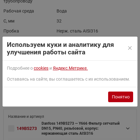
трубопроводу
Рабочая среда
Вода
C, мм
32
Пробка
Нерж. сталь AISI316
Используем куки и аналитику для
Товары серии
улучшения работы сайта
Подробнее о
cookies
и
Яндекс.Метрике.
Найти
Оставаясь на сайте, вы соглашаетесь с их использованием.
Сортировать по:
По умолчанию
Понятно
Фильтр
Danfoss 149B5273 — Y666 Фильтр сетчатый
149B5273
DN15, PN40, резьбовой, корпус:
нержавеющая сталь AISI316