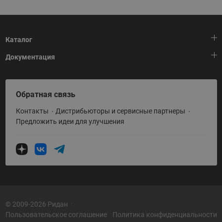
Каталог
Документация
Тепловая автоматика
Холодильная техника
HeatPlatform (Тепловая платформа)
Обратная связь
Приводная техника
Полезные программы и инструменты
Контакты
Дистрибьюторы и сервисные партнеры
Промышленная автоматика
Условия поставки
Предложить идеи для улучшения
Теплый пол и снеготаяние
Политика по использованию ТЗ Ридан
Теплообменное оборудование
Насосное оборудование
Коттеджная автоматика
Системы водоснабжения
© 2009-2026 Ридан
Пользовательское соглашение
Политика конфиденциальности