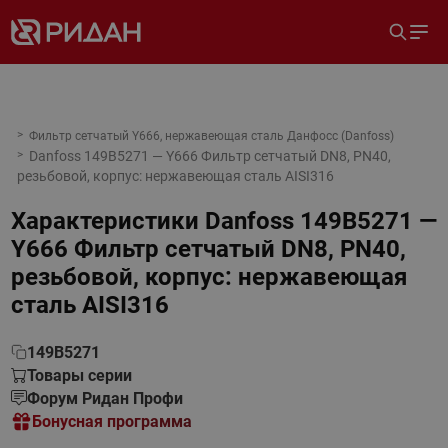
Фильтр сетчатый Y666, нержавеющая сталь Данфосс (Danfoss)
Danfoss 149B5271 — Y666 Фильтр сетчатый DN8, PN40,
резьбовой, корпус: нержавеющая сталь AISI316
Характеристики
Danfoss 149B5271 —
Y666 Фильтр сетчатый DN8, PN40,
резьбовой, корпус: нержавеющая
сталь AISI316
149B5271
Товары серии
Форум Ридан Профи
Бонусная программа