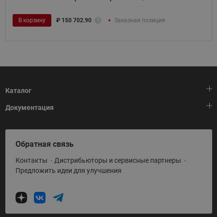
В корзину
₽
150 702.90
Заказная позиция
Каталог
Документация
Тепловая автоматика
Холодильная техника
HeatPlatform (Тепловая платформа)
Обратная связь
Приводная техника
Полезные программы и инструменты
Контакты
Дистрибьюторы и сервисные партнеры
Промышленная автоматика
Условия поставки
Предложить идеи для улучшения
Теплый пол и снеготаяние
Политика по использованию ТЗ Ридан
Теплообменное оборудование
Насосное оборудование