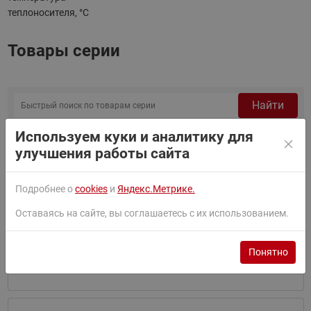
теплоносителя, °C
Товары серии
Найти
Сортировать по:
По умолчанию
Используем куки и аналитику для
улучшения работы сайта
Фильтр
Подробнее о
cookies
и
Яндекс.Метрике.
Оставаясь на сайте, вы соглашаетесь с их использованием.
Ридан 150U3648 — Узлы холодоснабжения
150U3648
с термоманометрами АУУ-Х/М-20-2,5
Понятно
В корзину
₽
92 677.35
Заказная позиция