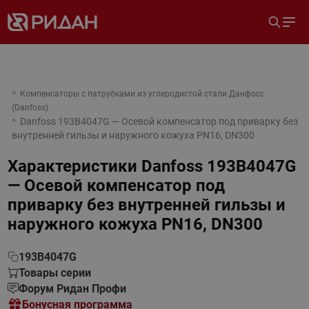
Компенсаторы с патрубками из углеродистой стали Данфосс
(Danfoss)
Danfoss 193B4047G — Осевой компенсатор под приварку без
внутренней гильзы и наружного кожуха PN16, DN300
Характеристики
Danfoss 193B4047G
— Осевой компенсатор под
приварку без внутренней гильзы и
наружного кожуха PN16, DN300
193B4047G
Товары серии
Форум Ридан Профи
Бонусная программа