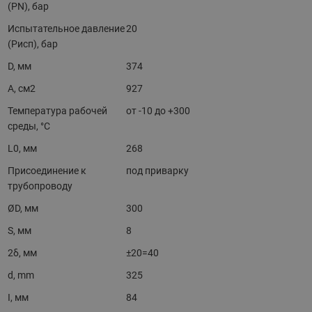
(PN), бар
Испытательное давление
20
(Pисп), бар
D, мм
374
A, см2
927
Температура рабочей
от -10 до +300
среды, °С
L0, мм
268
Присоединение к
под приварку
трубопроводу
ØD, мм
300
S, мм
8
2δ, мм
±20=40
d, mm
325
I, мм
84