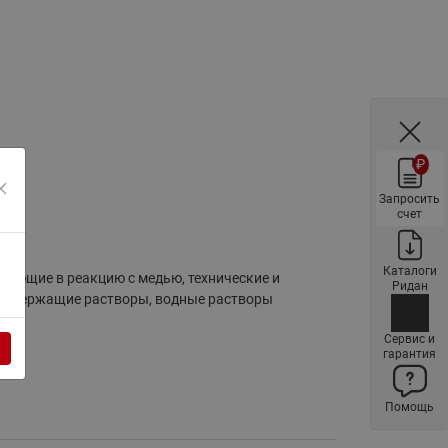
Ридан
ления
С
ые
Трубопроводная арматура
Стальные краны запорно-
₽
регулирующие Ридан
нкты
ра
Запросить
Стальные краны шаровые
счет
запорные Ридан
Привод электрический АМВ
Каталоги
для шаровых кранов RJIP
упающие в реакцию с медью, технические и
Ридан
Premium (Премиум)
тосодержащие растворы, водные растворы
Показать все
Сервис и
Краны шаровые чугунные
гарантия
Ридан
тоты
Латунные краны шаровые
Помощь
ы
запорные Ридан (код
065B83xxR)