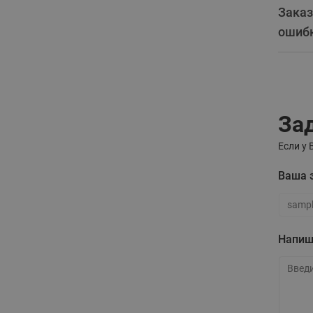
Заказ
ошибк
За
ВСЯ ПРОДУКЦИЯ
Если у 
Ваша 
Ваша э
Напиш