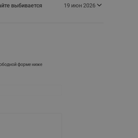
сайте выбивается
19 июн 2026
ы
Нержавеющие краны шаровые
запорные Ридан
Затворы дисковые Ридан
Латунные обратные клапаны
Ридан
Чугунные обратные клапаны/
затворы Ридан
свободной форме ниже
Нержавеющие обратные
клапаны Ридан
Фильтры сетчатые Ридан ФСФ
Балансировочные клапаны для
наружных систем
Сильфонные компенсаторы
для наружных систем
Фильтры сетчатые Ридан ФСФ
для наружных систем