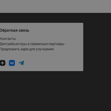
065B82xxR)
Латунные фильтры сетчатые
Ридан (код 065B82xxR)
Воздухоотводчики Airvent-R
Ридан (код 06582xxR)
Обратная связь
Контакты
Дистрибьюторы и сервисные партнеры
Предложить идеи для улучшения