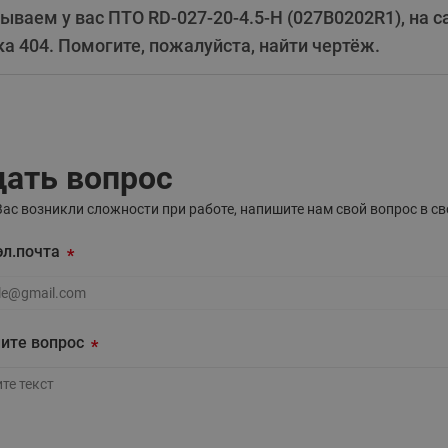
ходовыми клапанами
ываем у вас ПТО RD-027-20-4.5-H (027B0202R1), на 
Преобразователь частот
Ридан RF-101
Узлы холодоснабжения с 3-
а 404. Помогите, пожалуйста, найти чертёж.
ходовыми клапанами
Узлы теплоснабжения с
комбинированным клапаном
AQT(F)-R
дать вопрос
Вас возникли сложности при работе, напишите нам свой вопрос в 
эл.почта
л.почта
ите вопрос