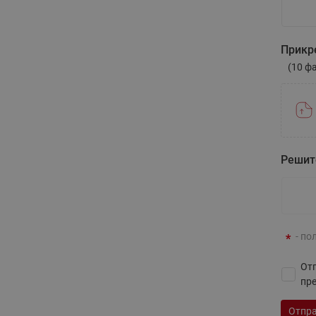
Напиши
Прикр
(10 ф
Решит
- по
Отп
пр
Отпра