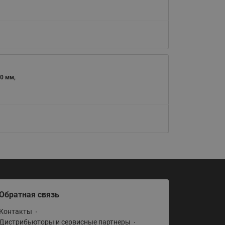
Латунные фильтры сетчатые
Ридан (код 065B83xxR)
Нержавеющие фильтры
сетчатые Ридан
Воздухоотводчики Airvent-R
(Вентиляция) Ридан (код
0 мм,
06583xxR)
Компенсаторы осевые
сильфонные Ридан
Регуляторы давления Ридан
Клапаны редукционные Ридан
Гибкие вставки
Предохранительные клапаны
RSV
Обратная связь
Латунные краны шаровые
Контакты
запорные Ридан (код
Дистрибьюторы и сервисные партнеры