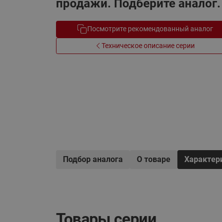
продажи. Подберите аналог.
Электрообогрев
Системы водоснабжения
Посмотрите рекомендованный аналог
Техническое описание серии
Подбор аналога
О товаре
Характер
Товары серии