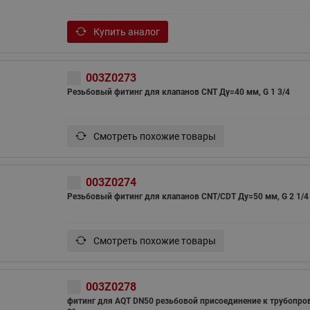
ходовыми клапанами
Преобразователь частот
Ридан RF-101
Узлы холодоснабжения с 3-
Купить аналог
ходовыми клапанами
Узлы теплоснабжения с
003Z0273
комбинированным клапаном
Резьбовый фитинг для клапанов CNT Ду=40 мм, G 1 3/4
AQT(F)-R
Смотреть похожие товары
003Z0274
Резьбовый фитинг для клапанов CNT/CDT Ду=50 мм, G 2 1/4
Смотреть похожие товары
003Z0278
фитинг для AQT DN50 резьбовой присоединение к трубопро