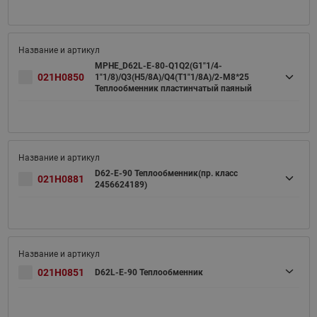
MPHE_D62L-E-80-Q1Q2(G1"1/4-
021H0850
1"1/8)/Q3(H5/8A)/Q4(T1"1/8A)/2-M8*25
Теплообменник пластинчатый паяный
D62-E-90 Теплообменник(пр. класс
021H0881
2456624189)
021H0851
D62L-E-90 Теплообменник