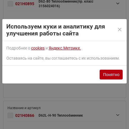
D62-80 Теплообменник(пр. класс
021H0895
3156024016)
Используем куки и аналитику для
улучшения работы сайта
021H0865
D62L-H- 80
Подробнее о
cookies
и
Яндекс.Метрике.
Оставаясь на сайте, вы соглашаетесь с их использованием.
Понятно
021H0896
D62- 90
021H0866
D62L-H-90 Теплообменник