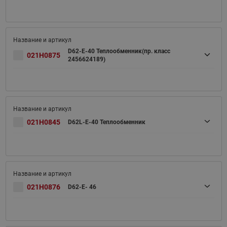
D62-E-40 Теплообменник(пр. класс
021H0875
2456624189)
021H0845
D62L-E-40 Теплообменник
021H0876
D62-E- 46