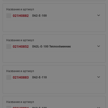
021H0882
D62-E-100
021H0852
D62L-E-100 Теплообменник
021H0883
D62-E-110