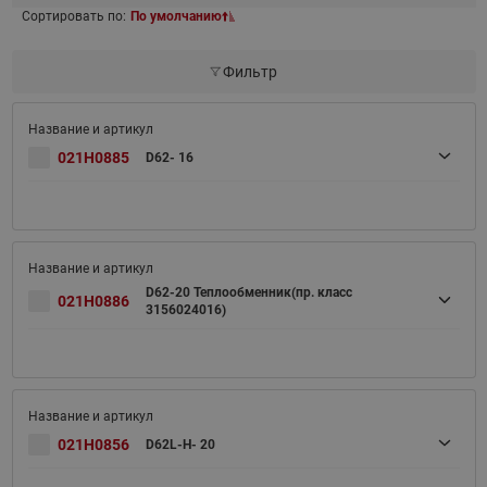
Сортировать по:
По умолчанию
Фильтр
021H0885
D62- 16
D62-20 Теплообменник(пр. класс
021H0886
3156024016)
021H0856
D62L-H- 20