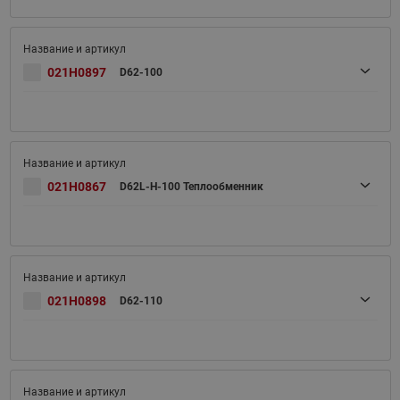
021H0897
D62-100
021H0867
D62L-H-100 Теплообменник
021H0898
D62-110