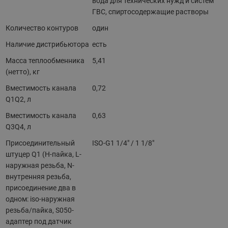
вода для технических нужд и систем
ГВС, спиртосодержащие растворы
Количество контуров
один
Наличие дистрибьютора
есть
Масса теплообменника
5,41
(нетто), кг
Вместимость канала
0,72
Q1Q2, л
Вместимость канала
0,63
Q3Q4, л
Присоединительный
ISO-G1 1/4" / 1 1/8"
штуцер Q1 (H-пайка, L-
наружная резьба, N-
внутренняя резьба,
присоединение два в
одном: iso-наружная
резьба/пайка, S050-
адаптер под датчик