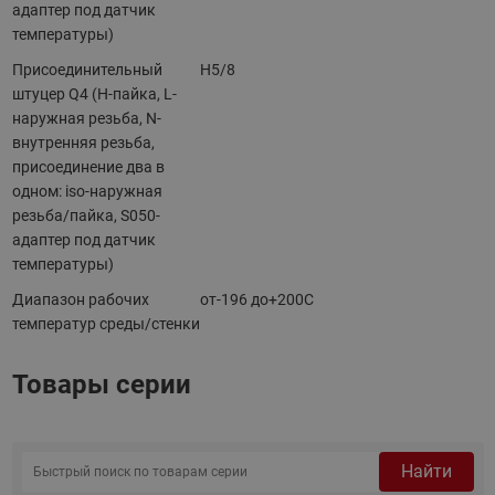
адаптер под датчик
температуры)
Присоединительный
H5/8
штуцер Q4 (H-пайка, L-
наружная резьба, N-
внутренняя резьба,
присоединение два в
одном: iso-наружная
резьба/пайка, S050-
адаптер под датчик
температуры)
Диапазон рабочих
от-196 до+200C
температур среды/стенки
Товары серии
Найти