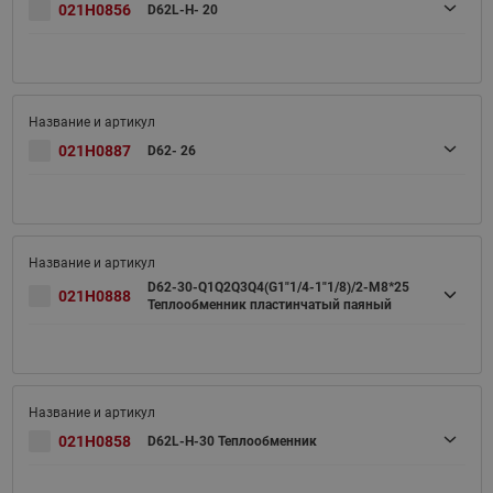
021H0856
D62L-H- 20
021H0887
D62- 26
D62-30-Q1Q2Q3Q4(G1"1/4-1"1/8)/2-M8*25
021H0888
Теплообменник пластинчатый паяный
021H0858
D62L-H-30 Теплообменник