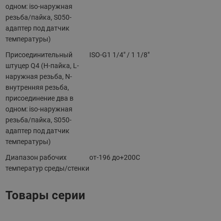
одном: iso-наружная
резьба/пайка, S050-
адаптер под датчик
температуры)
Присоединительный
ISO-G1 1/4" / 1 1/8"
штуцер Q4 (H-пайка, L-
наружная резьба, N-
внутренняя резьба,
присоединение два в
одном: iso-наружная
резьба/пайка, S050-
адаптер под датчик
температуры)
Диапазон рабочих
от-196 до+200C
температур среды/стенки
Товары серии