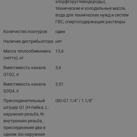
хлорфторуглеводороды),
технические и холодильные масла,
вода для технических нужд и систем
ГВС, спиртосодержащие растворы
Количество контуров
один
Наличие дистрибьютора
нет
Масса теплообменника
13,6
(нетто), кг
Вместимость канала
3,6
Q1Q2, л
Вместимость канала
3,51
Q3Q4, л
Присоединительный
ISO-G1 1/4" / 1 1/8"
штуцер Q1 (H-пайка, L-
наружная резьба, N-
внутренняя резьба,
присоединение два в
одном: iso-наружная