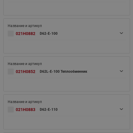
021H0882
D62-E-100
021H0852
D62L-E-100 Теплообменник
021H0883
D62-E-110