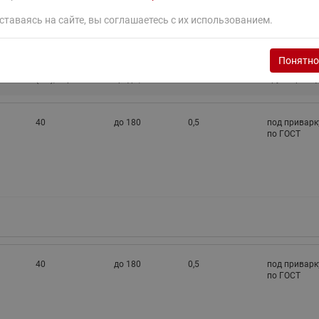
ставаясь на сайте, вы соглашаетесь с их использованием.
ный
Номинальное
Температура
Допустимая
Присоедине
Понятно
N),
давление
рабочей
концентрация
к
(PN), бар
среды, °С
гликоля
трубопрово
40
до 180
0,5
под приварк
по ГОСТ
40
до 180
0,5
под приварк
по ГОСТ