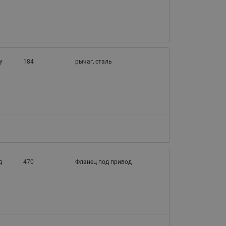
065B82xxR)
Латунные фильтры сетчатые
Ридан (код 065B82xxR)
Воздухоотводчики Airvent-R
Ридан (код 06582xxR)
у
184
рычаг, сталь
д
470
Фланец под привод