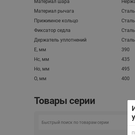
Материал шара
Нерж
Материал рычага
Стал
Прижимное кольцо
Стал
Фиксатор седла
Стал
Держатель уплотнений
Стал
E, мм
390
ВСЯ ПРОДУКЦИЯ
Hc, мм
435
Ho, мм
495
O, мм
400
Товары серии
П