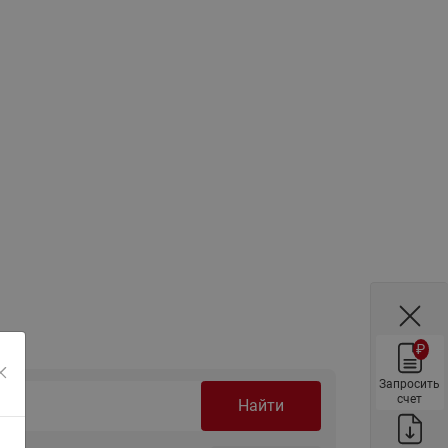
ы
Нержавеющие краны шаровые
запорные Ридан
Затворы дисковые Ридан
Латунные обратные клапаны
Ридан
Чугунные обратные клапаны/
затворы Ридан
Нержавеющие обратные
клапаны Ридан
Фильтры сетчатые Ридан ФСФ
Балансировочные клапаны для
наружных систем
₽
Сильфонные компенсаторы
для наружных систем
Запросить
счет
Найти
Фильтры сетчатые Ридан ФСФ
для наружных систем