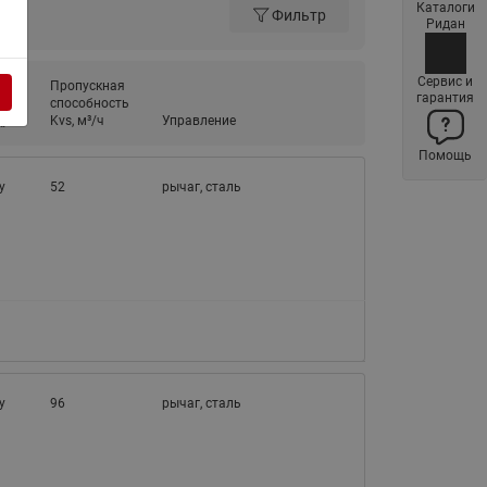
Каталоги
Фильтр
Латунные фильтры сетчатые
Ридан
Ридан (код 065B83xxR)
Нержавеющие фильтры
Сервис и
ние
Пропускная
гарантия
сетчатые Ридан
способность
ду
Kvs, м³/ч
Управление
Воздухоотводчики Airvent-R
Помощь
(Вентиляция) Ридан (код
06583xxR)
у
52
рычаг, сталь
Компенсаторы осевые
сильфонные Ридан
Регуляторы давления Ридан
Клапаны редукционные Ридан
Гибкие вставки
Предохранительные клапаны
у
96
рычаг, сталь
RSV
Латунные краны шаровые
запорные Ридан (код