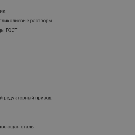
этажные для систем отоп
тик
TDU-R Ридан
 гликолиевые растворы
Показать все
Квартирные станции ШК
цы ГОСТ
Ридан
Учёт тепловой энергии
Чиллеры (холодильн
Коллекторы
машины)
Квартирные приборы учёта
распределительные
ь
Чиллеры с воздушным
Распределители INDIV
Квартирные тепловые пу
охлаждением конденсато
MyFlat
Коммерческий (Общедомовой)
серии RCH
ь
учет тепловой энергии
Показать все
Автоматизированная система
учета энергоресурсов
й редукторный привод
Узлы регулирования
Преобразователи час
приточных установок
Преобразователь частот
авеющая сталь
Ридан RF-51
Узлы теплоснабжения с 3-