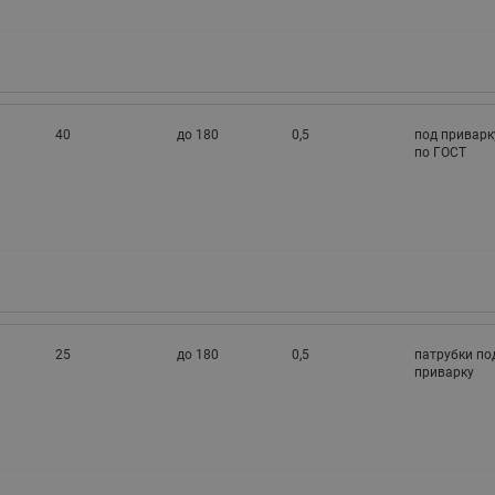
40
до 180
0,5
под приварк
по ГОСТ
25
до 180
0,5
патрубки по
приварку