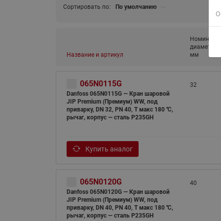
Сортировать по:
По умолчанию
О
Номиналь
диаметр (D
Название и артикул
мм
065N0115G
32
Danfoss 065N0115G — Кран шаровой
JIP Premium (Премиум) WW, под
приварку, DN 32, PN 40, T макс 180 ℃,
рычаг, корпус — сталь P235GH
Купить аналог
065N0120G
40
Danfoss 065N0120G — Кран шаровой
JIP Premium (Премиум) WW, под
приварку, DN 40, PN 40, T макс 180 ℃,
рычаг, корпус — сталь P235GH