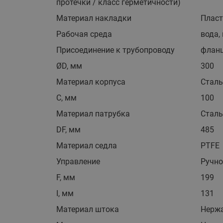
протечки / класс герметичности)
Материал накладки
Плас
Рабочая среда
вода,
Присоединение к трубопроводу
флан
ØD, мм
300
Материал корпуса
Стал
С, мм
100
Материал патрубка
Стал
DF, мм
485
Материал седла
PTFE
Управление
Ручно
F, мм
199
I, мм
131
Материал штока
Нерж