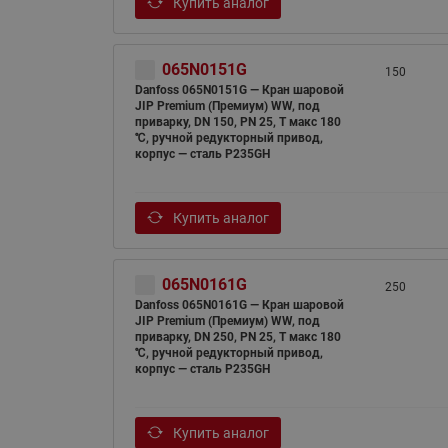
Купить аналог
065N0151G
150
Danfoss 065N0151G — Кран шаровой
JIP Premium (Премиум) WW, под
приварку, DN 150, PN 25, T макс 180
℃, ручной редукторный привод,
корпус — сталь P235GH
Купить аналог
065N0161G
250
Danfoss 065N0161G — Кран шаровой
JIP Premium (Премиум) WW, под
приварку, DN 250, PN 25, T макс 180
℃, ручной редукторный привод,
корпус — сталь P235GH
Купить аналог