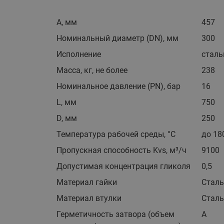
A, мм
457
Номинальный диаметр (DN), мм
300
Исполнение
сталь
Масса, кг, не более
238
Номинальное давление (PN), бар
16
L, мм
750
D, мм
250
Температура рабочей среды, °С
до 18
Пропускная способность Kvs, м³/ч
9100
Допустимая концентрация гликоля
0,5
Материал гайки
Сталь
Материал втулки
Сталь
Герметичность затвора (объем
А