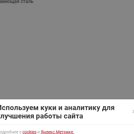
авеющая сталь
ходовыми клапанами
Преобразователь частот
ь
Ридан RF-101
Узлы холодоснабжения с 3-
ходовыми клапанами
ь
Узлы теплоснабжения с
ь
комбинированным клапаном
ь
AQT(F)-R
Используем куки и аналитику для
улучшения работы сайта
одробнее о
cookies
и
Яндекс.Метрике.