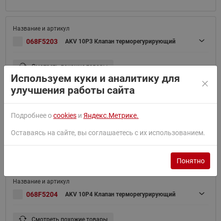
068F5203
AKV 10P3 Клапан терморегурирующий
Смотреть похожие товары
Используем куки и аналитику для
улучшения работы сайта
Подробнее о
cookies
и
Яндекс.Метрике.
068F5214
AKV 10P4 Клапан Эл. рег. 3/8"х1/2"
Оставаясь на сайте, вы соглашаетесь с их использованием.
Смотреть похожие товары
Понятно
068F5204
AKV 10P4 Клапан терморегурирующий
Смотреть похожие товары