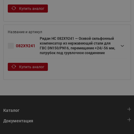
Купить аналог
Ридан НС 082X9241 — Осевой сильфонный
компенсатор из нержавеющей стали для
082X9241
ГВС DN150/PN16, перемещение +24/-56 мм,
патрубок под грувлочное соединение
Купить аналог
Каталог
Документация
Тепловая автоматика
Холодильная техника
HeatPlatform (Тепловая платформа)