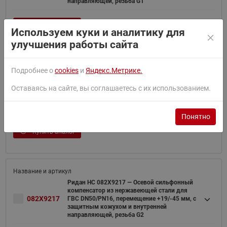
направляющей, резьба G1
Купить аналог
Используем куки и аналитику для
улучшения работы сайта
Подробнее о
cookies
и
Яндекс.Метрике.
Ридан НС 082X9216 — Осевой сильфонный
компенсатор из нержавеющей стали для
Оставаясь на сайте, вы соглашаетесь с их использованием.
082X9216
ГВС DN40/PN16, перемещение +19/-45 мм, с
защитным кожухом и внутренней
направляющей, резьба G1
Понятно
Купить аналог
Ридан НС 082X9217 — Осевой сильфонный
компенсатор из нержавеющей стали для
082X9217
ГВС DN50/PN16, перемещение +19/-45 мм, с
защитным кожухом и внутренней
направляющей, резьба G2