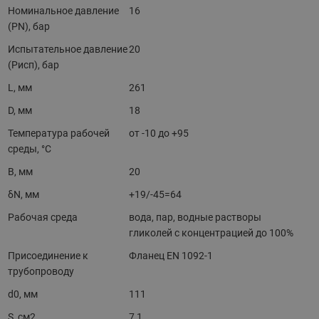
Номинальное давление
16
(PN), бар
Испытательное давление
20
(Pисп), бар
L, мм
261
D, мм
18
Температура рабочей
от -10 до +95
среды, °С
B, мм
20
δN, мм
+19/-45=64
Рабочая среда
вода, пар, водные растворы
гликолей с концентрацией до 100%
Присоединение к
Фланец EN 1092-1
трубопроводу
d0, мм
111
S, см2
7,1