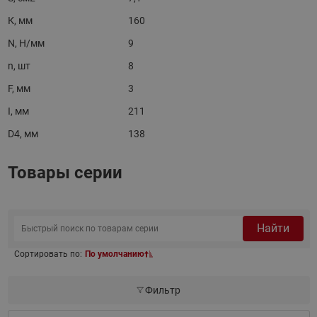
К, мм
160
N, Н/мм
9
n, шт
8
F, мм
3
I, мм
211
D4, мм
138
Товары серии
Найти
Сортировать по:
По умолчанию
Фильтр