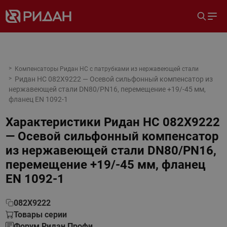
Компенсаторы Ридан НС с патрубками из нержавеющей стали
Ридан НС 082X9222 — Осевой сильфонный компенсатор из
нержавеющей стали DN80/PN16, перемещение +19/-45 мм,
фланец EN 1092-1
Характеристики
Ридан НС 082X9222
— Осевой сильфонный компенсатор
из нержавеющей стали DN80/PN16,
перемещение +19/-45 мм, фланец
EN 1092-1
082X9222
Товары серии
Форум Ридан Профи