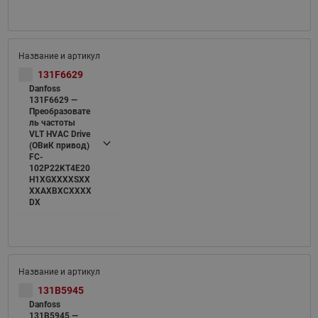
131F6629
Danfoss
131F6629 —
Преобразовате
ль частоты
VLT HVAC Drive
(ОВиК привод)
FC-
102P22KT4E20
H1XGXXXXSXX
XXAXBXCXXXX
DX
131B5945
Danfoss
131B5945 —