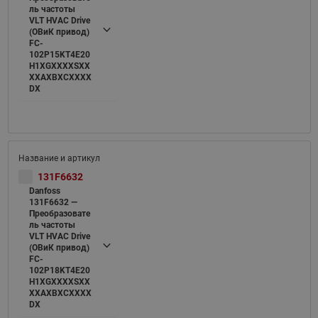
ль частоты
VLT HVAC Drive
(ОВиК привод)
FC-
102P15KT4E20
H1XGXXXXSXX
XXAXBXCXXXX
DX
131F6632
Danfoss
131F6632 —
Преобразовате
ль частоты
VLT HVAC Drive
(ОВиК привод)
FC-
102P18KT4E20
H1XGXXXXSXX
XXAXBXCXXXX
DX