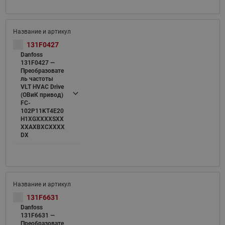
131F0427
Danfoss
131F0427 —
Преобразовате
ль частоты
VLT HVAC Drive
(ОВиК привод)
FC-
102P11KT4E20
H1XGXXXXSXX
XXAXBXCXXXX
DX
131F6631
Danfoss
131F6631 —
Преобразовате