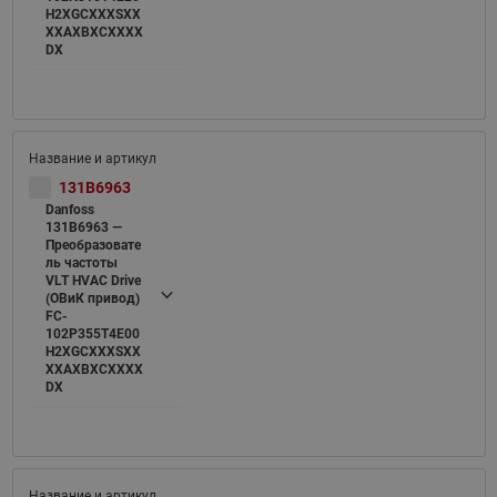
H2XGCXXXSXX
XXAXBXCXXXX
DX
131B6963
Danfoss
131B6963 —
Преобразовате
ль частоты
VLT HVAC Drive
(ОВиК привод)
FC-
102P355T4E00
H2XGCXXXSXX
XXAXBXCXXXX
DX