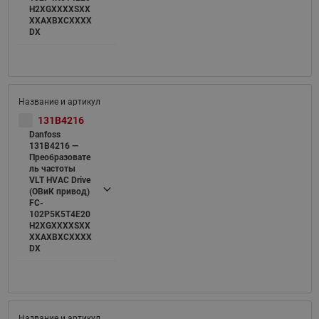
H2XGXXXXSXX
XXAXBXCXXXX
DX
131B4216
Danfoss
131B4216 —
Преобразовате
ль частоты
VLT HVAC Drive
(ОВиК привод)
FC-
102P5K5T4E20
H2XGXXXXSXX
XXAXBXCXXXX
DX