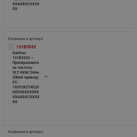
XXAXBXCXXXX
DX
131B3532
Danfoss
131B3532 —
Преобразовате
ль частоты
VLT HVAC Drive
(ОВиК привод)
FC-
102P2K2T4E20
H2XGXXXXSXX
XXAXBXCXXXX
DX