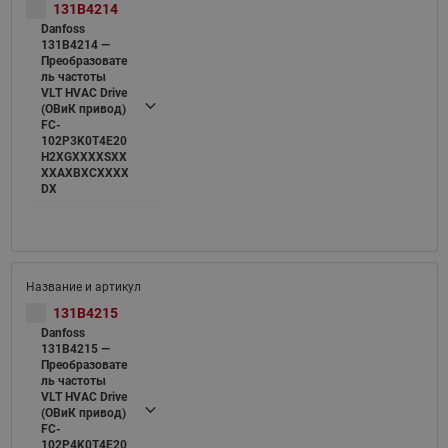
131B4214
Danfoss
131B4214 —
Преобразовате
ль частоты
VLT HVAC Drive
(ОВиК привод)
FC-
102P3K0T4E20
H2XGXXXXSXX
XXAXBXCXXXX
DX
131B4215
Danfoss
131B4215 —
Преобразовате
ль частоты
VLT HVAC Drive
(ОВиК привод)
FC-
102P4K0T4E20