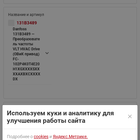
131B3489
Danfoss
131B3489 —
Преобразовате
ль частоты
VLT HVAC Drive
(ОВиК привод)
FC-
102P4K0T4E20
H1XGXXXXSXX
XXAXBXCXXXX
DX
Используем куки и аналитику для
131B4220
улучшения работы сайта
Danfoss
131B4220 —
Преобразовате
Подробнее о
cookies
и
Яндекс.Метрике.
ль частоты