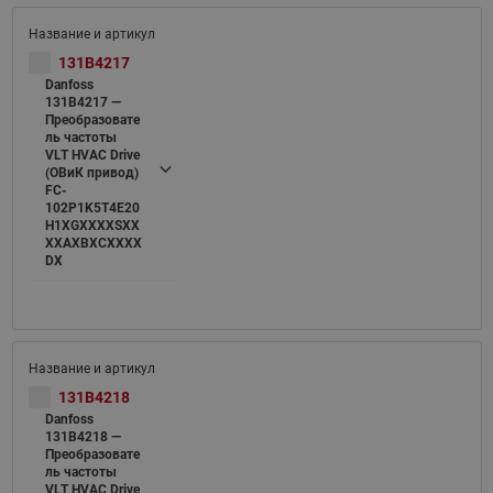
131B4217
Danfoss
131B4217 —
Преобразовате
ль частоты
VLT HVAC Drive
(ОВиК привод)
FC-
102P1K5T4E20
H1XGXXXXSXX
XXAXBXCXXXX
DX
131B4218
Danfoss
131B4218 —
Преобразовате
ль частоты
VLT HVAC Drive