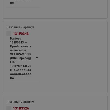
DX
131F0343
Danfoss
131F0343 —
Преобразовате
ль частоты
VLT HVAC Drive
(ОВиК привод)
FC-
102P90KT4E20
H1XGXXXXSXX
XXAXBXCXXXX
DX
131B3526