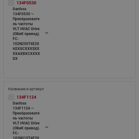
134F0530
Danfoss
134F0530 —
Преобразовате
ль частоты
VLT HVAC Drive
(ОВиК привод)
FC-
102N250T4E20
H2XGCXXXSXX
XXAXBXCXXXX
DX
134F1124
Danfoss
134F1124 —
Преобразовате
ль частоты
VLT HVAC Drive
(ОВиК привод)
FC-
102N315T4E20