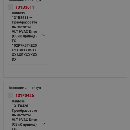
131B3611
Danfoss
131B3611 —
Преобразовате
ль частоты
VLT HVAC Drive
(ОВиК привод)
FC-
102P7K5T4E20
H2XGXXXXSXX
XXAXBXCXXXX
DX
131F0426
Danfoss
131F0426 —
Преобразовате
ль частоты
VLT HVAC Drive
(ОВиК привод)
FC-