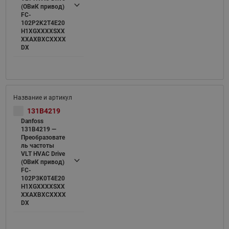
(ОВиК привод)
FC-
102P2K2T4E20
H1XGXXXXSXX
XXAXBXCXXXX
DX
131B4219
Danfoss
131B4219 —
Преобразовате
ль частоты
VLT HVAC Drive
(ОВиК привод)
FC-
102P3K0T4E20
H1XGXXXXSXX
XXAXBXCXXXX
DX