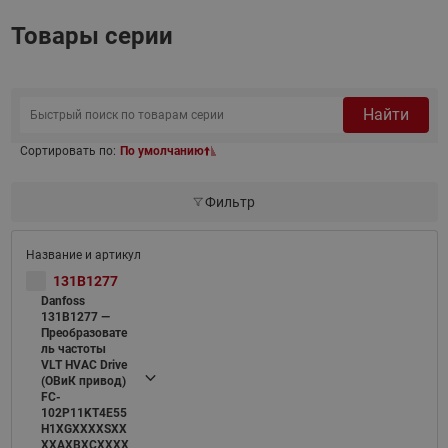
Товары серии
Найти
Сортировать по:
По умолчанию
Фильтр
131B1277
Danfoss
131B1277 —
Преобразовате
ль частоты
VLT HVAC Drive
(ОВиК привод)
FC-
102P11KT4E55
H1XGXXXXSXX
XXAXBXCXXXX