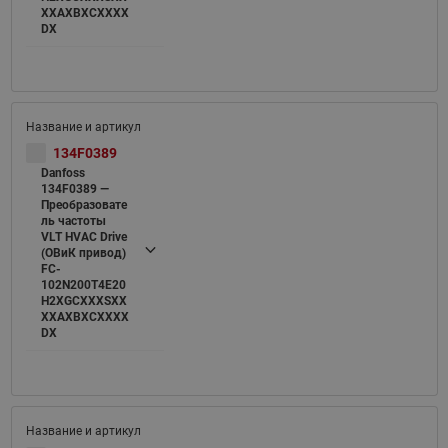
XXAXBXCXXXX
DX
134F0389
Danfoss
134F0389 —
Преобразовате
ль частоты
VLT HVAC Drive
(ОВиК привод)
FC-
102N200T4E20
H2XGCXXXSXX
XXAXBXCXXXX
DX