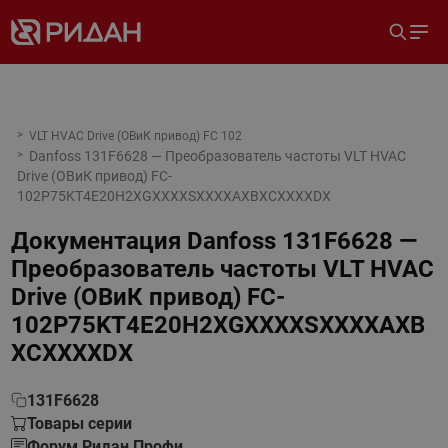
VLT HVAC Drive (ОВиК привод) FC 102
Danfoss 131F6628 — Преобразователь частоты VLT HVAC
Drive (ОВиК привод) FC-
102P75KT4E20H2XGXXXXSXXXXAXBXCXXXXDX
Документация
Danfoss 131F6628 —
Преобразователь частоты VLT HVAC
Drive (ОВиК привод) FC-
102P75KT4E20H2XGXXXXSXXXXAXB
XCXXXXDX
131F6628
Товары серии
Форум Ридан Профи