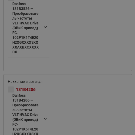
Danfoss
131B3526 —
Преобразовате
ль частоты
VLT HVAC Drive
(ОВиК привод)
FC-
102P1K1T4E20
H2XGXXXXSXX
XXAXBXCXXXX
DX
131B4206
Danfoss
131B4206 —
Преобразовате
ль частоты
VLT HVAC Drive
(ОВиК привод)
FC-
102P1K5T4E20
H2XGXXXXSXX