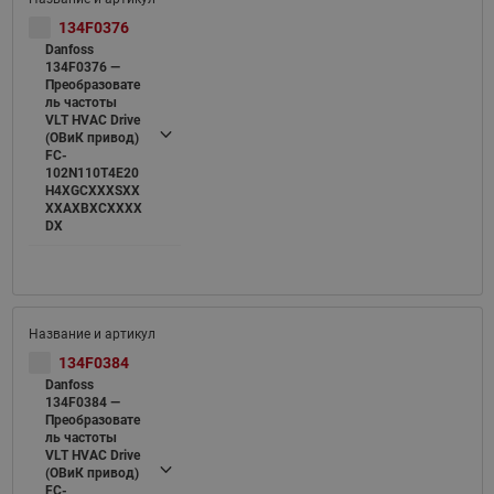
134F0376
Danfoss
134F0376 —
Преобразовате
ль частоты
VLT HVAC Drive
(ОВиК привод)
FC-
102N110T4E20
H4XGCXXXSXX
XXAXBXCXXXX
DX
134F0384
Danfoss
134F0384 —
Преобразовате
ль частоты
VLT HVAC Drive
(ОВиК привод)
FC-