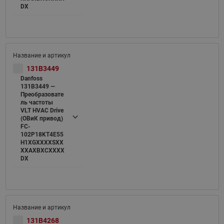
DX
131B3449
Danfoss
131B3449 —
Преобразовате
ль частоты
VLT HVAC Drive
(ОВиК привод)
FC-
102P18KT4E55
H1XGXXXXSXX
XXAXBXCXXXX
DX
131B4268