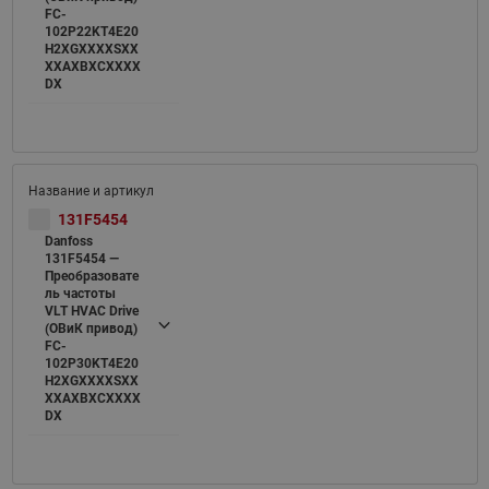
FC-
102P22KT4E20
H2XGXXXXSXX
XXAXBXCXXXX
DX
131F5454
Danfoss
131F5454 —
Преобразовате
ль частоты
VLT HVAC Drive
(ОВиК привод)
FC-
102P30KT4E20
H2XGXXXXSXX
XXAXBXCXXXX
DX