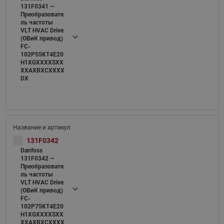
131F0341 —
Преобразовате
ль частоты
VLT HVAC Drive
(ОВиК привод)
FC-
102P55KT4E20
H1XGXXXXSXX
XXAXBXCXXXX
DX
131F0342
Danfoss
131F0342 —
Преобразовате
ль частоты
VLT HVAC Drive
(ОВиК привод)
FC-
102P75KT4E20
H1XGXXXXSXX
XXAXBXCXXXX