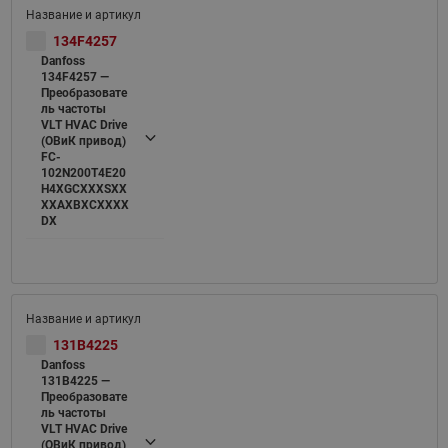
134F4257
Danfoss
134F4257 —
Преобразовате
ль частоты
VLT HVAC Drive
(ОВиК привод)
FC-
102N200T4E20
H4XGCXXXSXX
XXAXBXCXXXX
DX
131B4225
Danfoss
131B4225 —
Преобразовате
ль частоты
VLT HVAC Drive
(ОВиК привод)