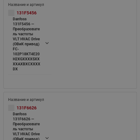
131F5456
Danfoss
131F5456 —
Преобразовате
ль частоты
VLT HVAC Drive
(ОВиК привод)
FC-
102P18KT4E20
H2XGXXXXSXX
XXAXBXCXXXX
DX
131F6626
Danfoss
131F6626 —
Преобразовате
ль частоты
VLT HVAC Drive
(ОВиК привод)