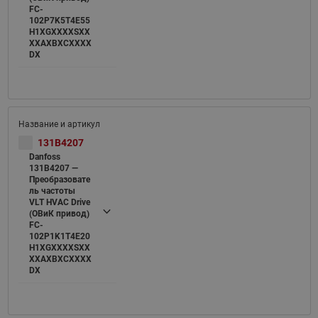
FC-
102P7K5T4E55
H1XGXXXXSXX
XXAXBXCXXXX
DX
131B4207
Danfoss
131B4207 —
Преобразовате
ль частоты
VLT HVAC Drive
(ОВиК привод)
FC-
102P1K1T4E20
H1XGXXXXSXX
XXAXBXCXXXX
DX