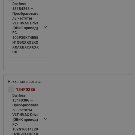
Danfoss
131B4268 —
Преобразовате
ль частоты
VLT HVAC Drive
(ОВиК привод)
FC-
102P30KT4E55
H1XGXXXXSXX
XXAXBXCXXXX
DX
134F0386
Danfoss
134F0386 —
Преобразовате
ль частоты
VLT HVAC Drive
(ОВиК привод)
FC-
102N160T4E20
H2XGCXXXSXX