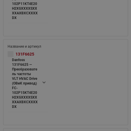
102P11KT4E20
H2XGXXXXSXX
XXAXBXCXXXX
DX
131F6625
Danfoss
131F6625 —
Преобразовате
ль частоты
VLT HVAC Drive
(ОВиК привод)
FC-
102P15KT4E20
H2XGXXXXSXX
XXAXBXCXXXX
DX