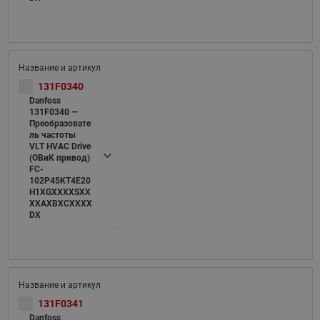
131F0340
Danfoss
131F0340 —
Преобразовате
ль частоты
VLT HVAC Drive
(ОВиК привод)
FC-
102P45KT4E20
H1XGXXXXSXX
XXAXBXCXXXX
DX
131F0341
Danfoss