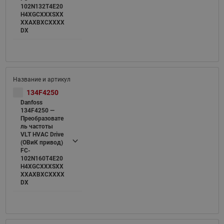
102N132T4E20
H4XGCXXXSXX
XXAXBXCXXXX
DX
134F4250
Danfoss
134F4250 —
Преобразовате
ль частоты
VLT HVAC Drive
(ОВиК привод)
FC-
102N160T4E20
H4XGCXXXSXX
XXAXBXCXXXX
DX