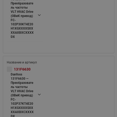
Преобразовате
ль частоты
VLT HVAC Drive
(ОВиК привод)
FC-
102P30KT4E20
H1XGXXXXSXX
XXAXBXCXXXX
DX
131F6630
Danfoss
131F6630 —
Преобразовате
ль частоты
VLT HVAC Drive
(ОВиК привод)
FC-
102P37KT4E20
H1XGXXXXSXX
XXAXBXCXXXX
DX