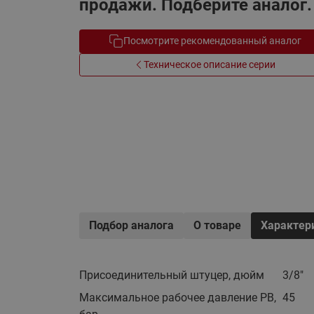
продажи. Подберите аналог.
Электрообогрев
Системы водоснабжения
Посмотрите рекомендованный аналог
Техническое описание серии
Подбор аналога
О товаре
Характер
Присоединительный штуцер, дюйм
3/8"
Максимальное рабочее давление PB,
45