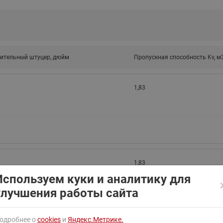
ходовыми клапанами
Преобразователь частот
Ридан RF-101
Узлы холодоснабжения с 3-
ходовыми клапанами
Узлы теплоснабжения с
ительный штуцер, дюйм
комбинированным клапаном
Пропускная способность Kv, м
AQT(F)-R
1,83
1,83
Используем куки и аналитику для
улучшения работы сайта
одробнее о
cookies
и
Яндекс.Метрике.