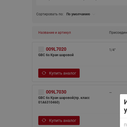
Сортировать по:
По умолчанию
Название и артикул
Присоедин
009L7020
1/4"
ВСЯ ПРОДУКЦИЯ
GBC 6s Кран шаровой
Купить аналог
009L7030
—
GBC 6s Кран шаровой(пр. класс
01A6310460)
Купить аналог
П