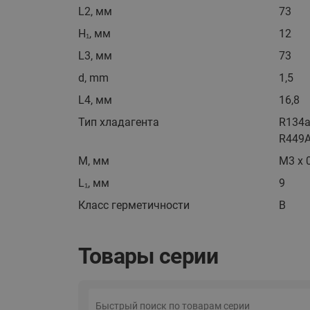
L2, мм
73
H₁, мм
12
L3, мм
73
d, mm
1,5
L4, мм
16,8
Тип хладагента
R134a
R449A
M, мм
М3 x 
L₁, мм
9
Класс герметичности
B
Товары серии