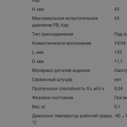
бар
H, мм
43
Максимальное испытательное
65
давление PB, бар
Тип присоединения
Под п
Климатическое исполнение
УХЛ4
L, мм
139
D, мм
11,1
Материал деталей изделия
Смотр
Сервисный штуцер
нет
Пропускная способность Kv, м3/ч
8,04
Фазовое состояние
Газ/ж
Вес, кг
0,1
Диапазон температур рабочей среды,
-40→
°C