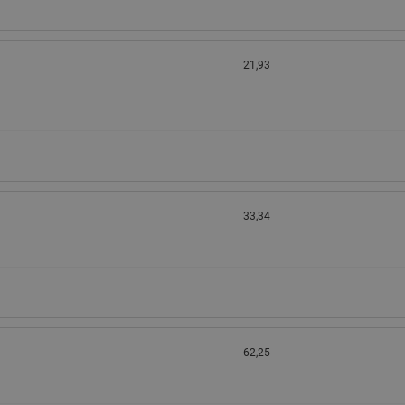
21,93
33,34
62,25