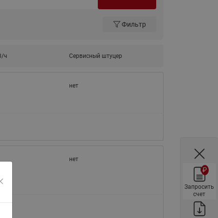
ы
Нержавеющие краны шаровые
запорные Ридан
Фильтр
Затворы дисковые Ридан
Латунные обратные клапаны
3/ч
Сервисный штуцер
Ридан
Чугунные обратные клапаны/
нет
затворы Ридан
Нержавеющие обратные
клапаны Ридан
Фильтры сетчатые Ридан ФСФ
Балансировочные клапаны для
наружных систем
нет
₽
Сильфонные компенсаторы
для наружных систем
Запросить
счет
Фильтры сетчатые Ридан ФСФ
для наружных систем