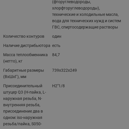
(фторуглеводороды,
хлорфторуглеводороды),
технические и холодильные масла,
вода для технических нужд и систем
ГВС, спиртосодержащие растворы
Количество контуров
один
Наличие дистрибьютора
есть
Масса теплообменника
84,7
(нетто), кг
Габаритные размеры
739х322х249
(ВхШхГ), мм
Присоединительный
H2"1/8
штуцер Q3 (H-пайка, L-
наружная резьба, N-
внутренняя резьба,
присоединение два в
одном: iso-наружная
резьба/пайка, S050-