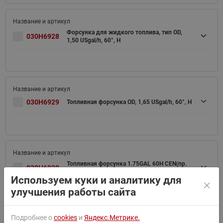
Форсунка для жидкого топлива, тип OD,
030H6928
1,50 USgal/h, 60°, H
030H6929
Топливная форсунка OD, 1,65 USgal/h, 60°, H
Топливная форсунка 1.75GAL 60H CEN(пр.
030H6930
класс 0205902813)
Используем куки и аналитику для
улучшения работы сайта
Подробнее о
cookies
и
Яндекс.Метрике.