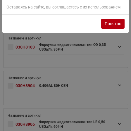
Форсунка жидкотопливная тип OD 0,30
Оставаясь на сайте, вы соглашаетесь с их использованием.
030H8102
USGal/h, 80# H
Понятно
Форсунка жидкотопливная тип OD 0,35
030H8103
USGal/h, 80# H
030H8904
0.40GAL 80H CEN
Форсунка жидкотопливная тип LE 0,50
030H8906
USGal/h, 60# H