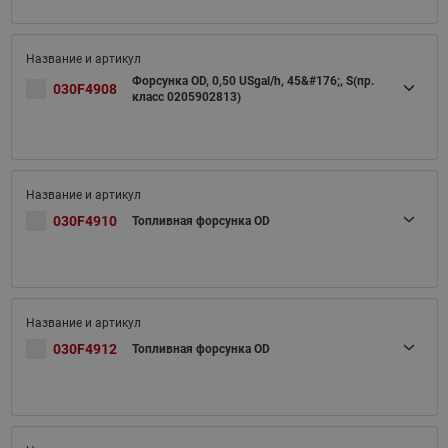
Форсунка OD, 0,50 USgal/h, 45&#176;, S(пр.
030F4908
класс 0205902813)
030F4910
Топливная форсунка OD
030F4912
Топливная форсунка OD