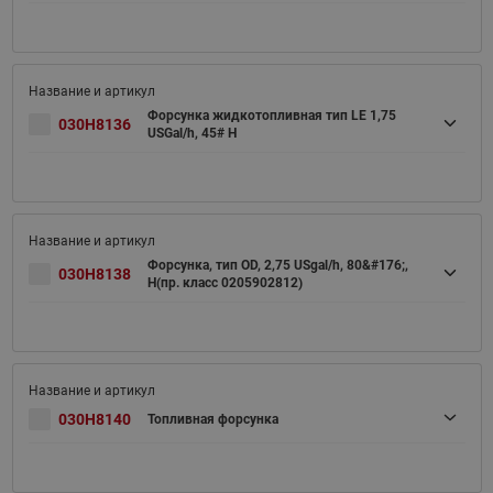
Форсунка жидкотопливная тип LE 1,75
030H8136
USGal/h, 45# H
Форсунка, тип OD, 2,75 USgal/h, 80&#176;,
030H8138
H(пр. класс 0205902812)
030H8140
Топливная форсунка