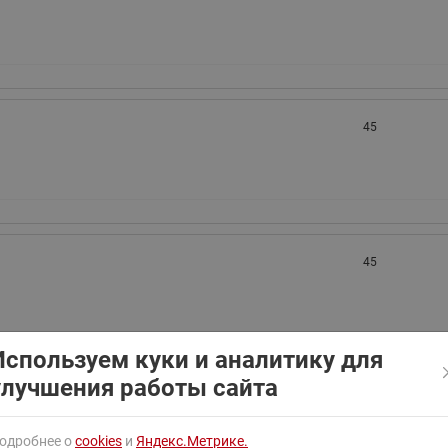
ходовыми клапанами
Преобразователь частот
Ридан RF-101
Узлы холодоснабжения с 3-
ходовыми клапанами
Узлы теплоснабжения с
комбинированным клапаном
45
AQT(F)-R
45
Используем куки и аналитику для
улучшения работы сайта
45
одробнее о
cookies
и
Яндекс.Метрике.