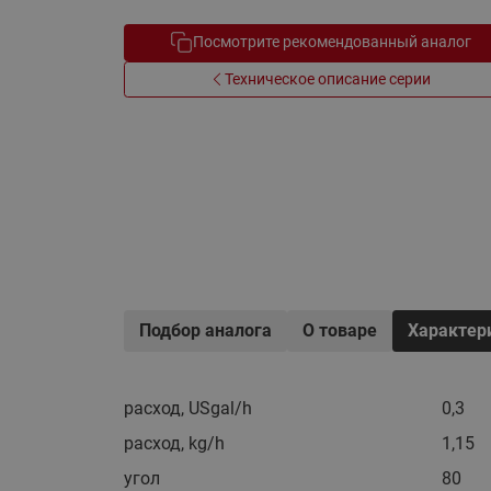
Электрообогрев
Системы водоснабжения
Посмотрите рекомендованный аналог
Техническое описание серии
Подбор аналога
О товаре
Характер
расход, USgal/h
0,3
расход, kg/h
1,15
угол
80