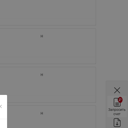
ы
Нержавеющие краны шаровые
запорные Ридан
Затворы дисковые Ридан
Латунные обратные клапаны
H
Ридан
Чугунные обратные клапаны/
затворы Ридан
Нержавеющие обратные
клапаны Ридан
H
Фильтры сетчатые Ридан ФСФ
Балансировочные клапаны для
наружных систем
₽
Сильфонные компенсаторы
для наружных систем
Запросить
H
счет
Фильтры сетчатые Ридан ФСФ
для наружных систем