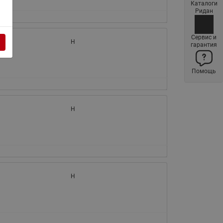
Каталоги
Латунные фильтры сетчатые
Ридан
Ридан (код 065B83xxR)
Нержавеющие фильтры
Сервис и
H
гарантия
сетчатые Ридан
Воздухоотводчики Airvent-R
Помощь
(Вентиляция) Ридан (код
06583xxR)
Компенсаторы осевые
H
сильфонные Ридан
Регуляторы давления Ридан
Клапаны редукционные Ридан
Гибкие вставки
Предохранительные клапаны
H
RSV
Латунные краны шаровые
запорные Ридан (код