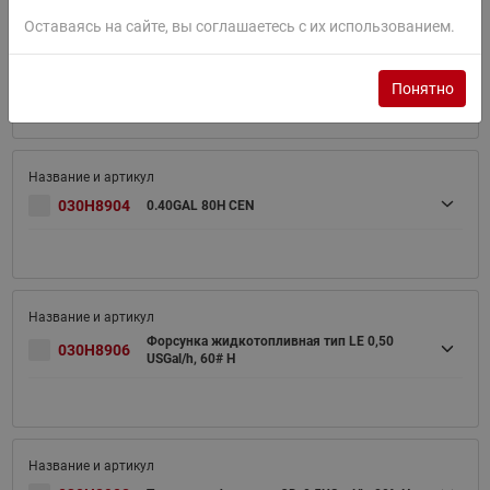
Оставаясь на сайте, вы соглашаетесь с их использованием.
Форсунка жидкотопливная тип OD 0,35
030H8103
USGal/h, 80# H
Понятно
030H8904
0.40GAL 80H CEN
Форсунка жидкотопливная тип LE 0,50
030H8906
USGal/h, 60# H