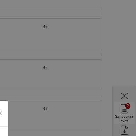
ы
Нержавеющие краны шаровые
запорные Ридан
Затворы дисковые Ридан
45
Латунные обратные клапаны
Ридан
Чугунные обратные клапаны/
затворы Ридан
Нержавеющие обратные
45
клапаны Ридан
Фильтры сетчатые Ридан ФСФ
Балансировочные клапаны для
наружных систем
₽
Сильфонные компенсаторы
45
для наружных систем
Запросить
счет
Фильтры сетчатые Ридан ФСФ
для наружных систем