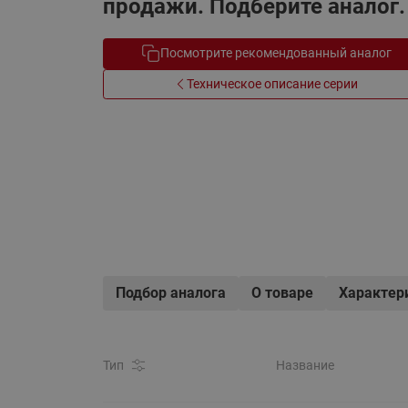
продажи. Подберите аналог.
Электрообогрев
Системы водоснабжения
Посмотрите рекомендованный аналог
Техническое описание серии
Подбор аналога
О товаре
Характер
Тип
Название