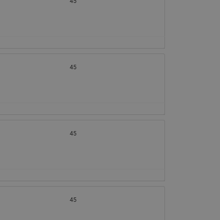
065B82xxR)
45
Латунные фильтры сетчатые
Ридан (код 065B82xxR)
Воздухоотводчики Airvent-R
Ридан (код 06582xxR)
45
45
45