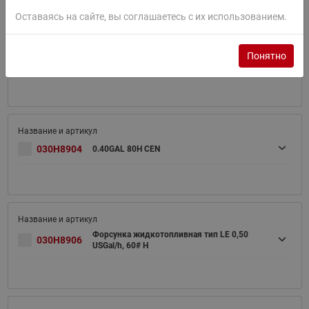
Оставаясь на сайте, вы соглашаетесь с их использованием.
Форсунка жидкотопливная тип OD 0,35
Понятно
030H8103
USGal/h, 80# H
030H8904
0.40GAL 80H CEN
Форсунка жидкотопливная тип LE 0,50
030H8906
USGal/h, 60# H