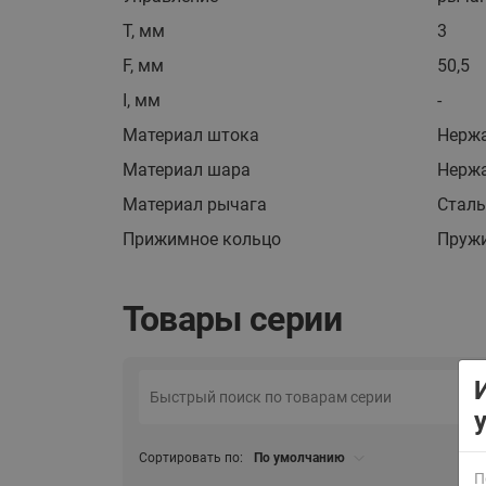
Т, мм
3
F, мм
50,5
I, мм
-
Материал штока
Нержа
Материал шара
Нержа
ВСЯ ПРОДУКЦИЯ
Материал рычага
Сталь
Прижимное кольцо
Пружи
Товары серии
Сортировать по:
По умолчанию
П