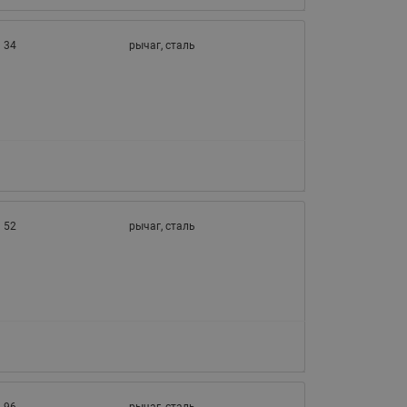
065B82xxR)
Латунные фильтры сетчатые
34
рычаг, сталь
Ридан (код 065B82xxR)
Воздухоотводчики Airvent-R
Ридан (код 06582xxR)
52
рычаг, сталь