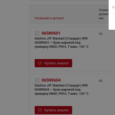
О
Номиналь
диаметр (D
Название и артикул
мм
065N9601
20
Danfoss JIP Standard (Стандарт) WW
065N9601 — Кран шаровой под
приварку DN20, PN16, T макс. 150 °C
Купить аналог
065N9604
40
Danfoss JIP Standard (Стандарт) WW
065N9604 — Кран шаровой под
приварку DN40, PN16, T макс. 150 °C
Купить аналог