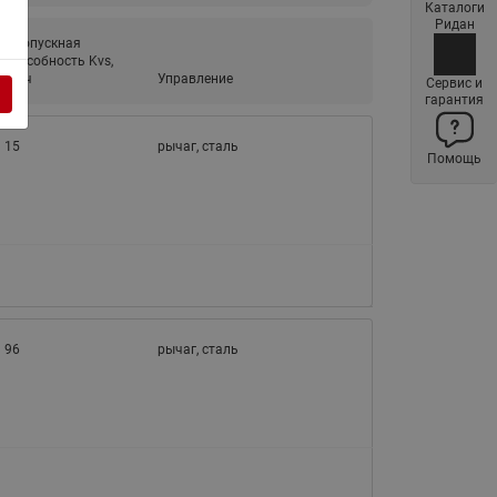
Каталоги
Латунные фильтры сетчатые
Ридан
Ридан (код 065B83xxR)
Пропускная
способность Kvs,
Нержавеющие фильтры
м³/ч
Управление
Сервис и
гарантия
сетчатые Ридан
Воздухоотводчики Airvent-R
15
рычаг, сталь
Помощь
(Вентиляция) Ридан (код
06583xxR)
Компенсаторы осевые
сильфонные Ридан
Регуляторы давления Ридан
Клапаны редукционные Ридан
96
рычаг, сталь
Гибкие вставки
Предохранительные клапаны
RSV
Латунные краны шаровые
запорные Ридан (код