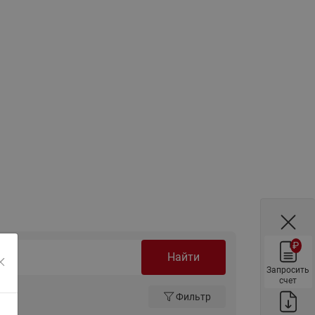
ы
Нержавеющие краны шаровые
запорные Ридан
Затворы дисковые Ридан
Латунные обратные клапаны
Ридан
Чугунные обратные клапаны/
затворы Ридан
Нержавеющие обратные
клапаны Ридан
Фильтры сетчатые Ридан ФСФ
Балансировочные клапаны для
наружных систем
₽
Сильфонные компенсаторы
Найти
для наружных систем
Запросить
счет
Фильтры сетчатые Ридан ФСФ
Фильтр
для наружных систем