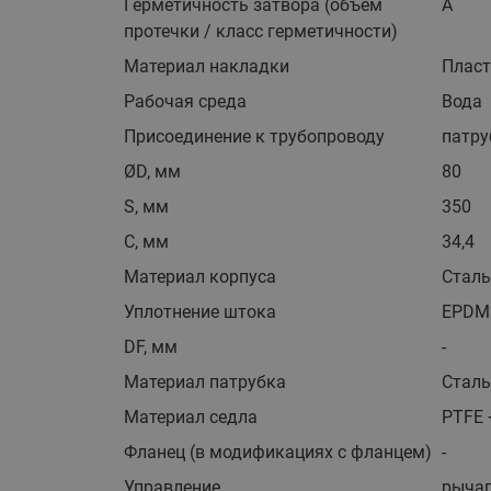
Герметичность затвора (объем
А
протечки / класс герметичности)
Материал накладки
Плас
Рабочая среда
Вода
Присоединение к трубопроводу
патру
ØD, мм
80
S, мм
350
С, мм
34,4
Материал корпуса
Сталь
Уплотнение штока
EPDM
DF, мм
-
Материал патрубка
Сталь
Материал седла
PTFE 
Фланец (в модификациях с фланцем)
-
Управление
рычаг