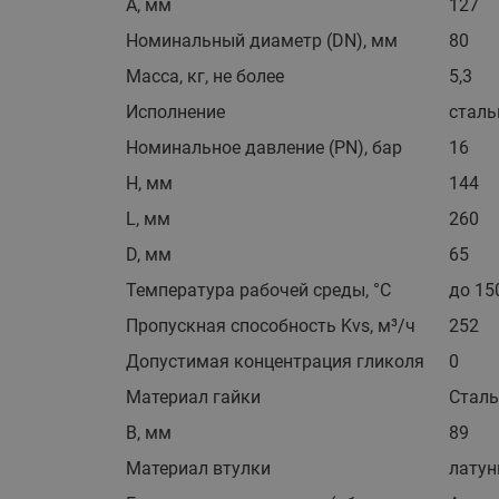
A, мм
127
Номинальный диаметр (DN), мм
80
Масса, кг, не более
5,3
Исполнение
сталь
Номинальное давление (PN), бар
16
H, мм
144
L, мм
260
D, мм
65
Температура рабочей среды, °С
до 15
Пропускная способность Kvs, м³/ч
252
Допустимая концентрация гликоля
0
Материал гайки
Сталь
B, мм
89
Материал втулки
латун