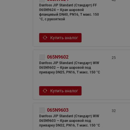
40
Danfoss JIP Standard (Стандарт) FF
065N9624 — Кран шаровой
фланцевый DN40, PN16, T макс. 150
°C, с рукояткой
Купить аналог
065N9602
25
Danfoss JIP Standard (Стандарт) WW
065N9602 — Кран шаровой под
приварку DN25, PN16, T макс. 150 °C
Купить аналог
065N9603
32
Danfoss JIP Standard (Стандарт) WW
065N9603 — Кран шаровой под
приварку DN32, PN16, T макс. 150 °C