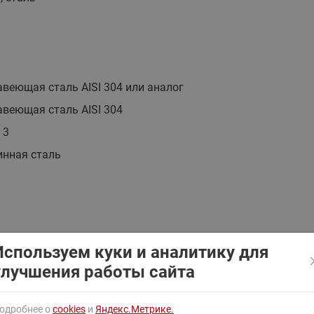
ходовыми клапанами
Преобразователь частот
Ридан RF-101
Узлы холодоснабжения с 3-
ходовыми клапанами
Узлы теплоснабжения с
комбинированным клапаном
веющая сталь AISI 304 или аналог
AQT(F)-R
веющая сталь AISI 304
 3
нная сталь
Используем куки и аналитику для
улучшения работы сайта
одробнее о
cookies
и
Яндекс.Метрике.