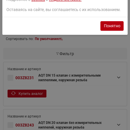
Товары серии
Оставаясь на сайте, вы соглашаетесь с их использованием.
Понятно
Найти
Сортировать по:
По умолчанию
Фильтр
AQT DN 15 клапан с измерительными
003Z8231
ниппелями, наружная резьба
Купить аналог
AQT DN 20 клапан без измерительных
003Z8243
ниппелей, наружная резьба