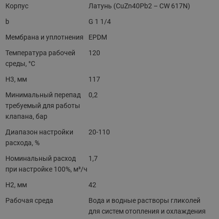
Корпус
Латунь (CuZn40Pb2 – CW 617N)
b
G 1 1/4
Мембрана и уплотнения
EPDM
Температура рабочей
120
среды, °С
H3, мм
117
Минимальный перепад
0,2
требуемый для работы
клапана, бар
Диапазон настройки
20-110
расхода, %
Номинальный расход
1,7
при настройке 100%, м³/ч
H2, мм
42
Рабочая среда
Вода и водные растворы гликолей
для систем отопления и охлаждения