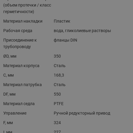
(объем протечки / класс
герметичности)
Материал накладки
Пластик
Рабочая среда
вода, гликолиевые растворы
Присоединение к
фланцы DIN
трубопроводу
ØD, мм
350
Материал корпуса
Сталь
С, мм
168,3
Материал патрубка
Сталь
DF, мм
550
Материал седла
PTFE
Управление
Ручной редукторный привод
F, мм
324
I, мм
227