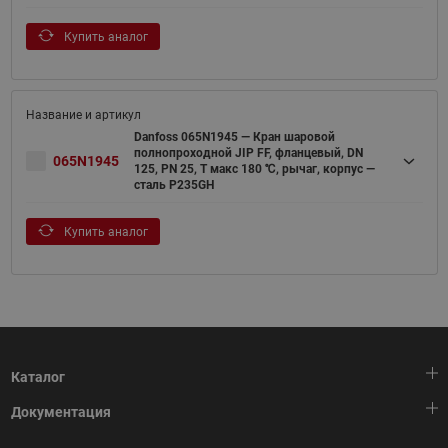
Купить аналог
Danfoss 065N1945 — Кран шаровой
полнопроходной JIP FF, фланцевый, DN
065N1945
125, PN 25, T макс 180 ℃, рычаг, корпус —
сталь P235GH
Купить аналог
Каталог
Документация
Тепловая автоматика