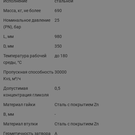
Исполнение
стальной
Масса, кг, не более
690
Номинальное давление
25
(PN), бар
L, мм
980
D, мм
350
Температура рабочей
до 180
среды, °С
Пропускная способность
30000
Kvs, м³/ч
Допустимая
0,5
концентрация гликоля
Материал гайки
Сталь с покрытием Zn
B, мм
-
Материал втулки
Сталь с покрытием Zn
Герметичность затвора
А