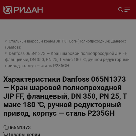
Стальные шаровые краны JiP Full Bore (Полнопроходные) Данфосс
(Danfoss)
Danfoss 065N1373 — Кран шаровой полнопроходной JIP FF,
фланцевый, DN 350, PN 25, T макс 180 ℃, ручной редукторный
привод, корпус — сталь P235GH
Характеристики
Danfoss 065N1373
— Кран шаровой полнопроходной
JIP FF, фланцевый, DN 350, PN 25, T
макс 180 ℃, ручной редукторный
привод, корпус — сталь P235GH
065N1373
Товары серии