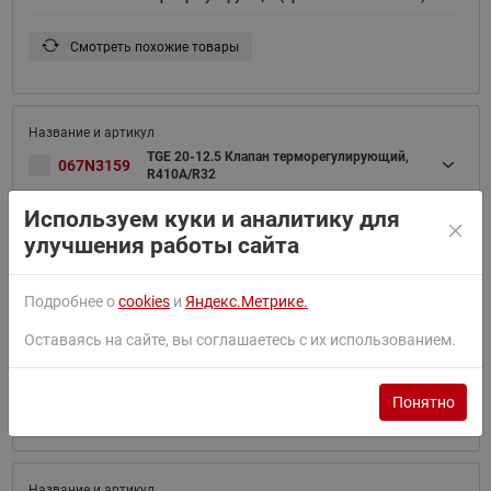
Смотреть похожие товары
TGE 20-12.5 Клапан терморегулирующий,
067N3159
R410A/R32
Используем куки и аналитику для
Смотреть похожие товары
улучшения работы сайта
Подробнее о
cookies
и
Яндекс.Метрике.
TGE 10-11 Клапан терморегулирующий,
Оставаясь на сайте, вы соглашаетесь с их использованием.
067N3158
R410A
Понятно
Смотреть похожие товары