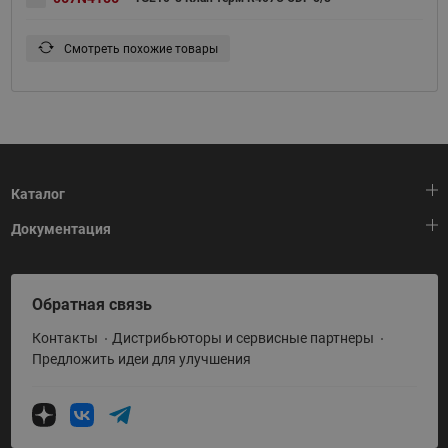
Смотреть похожие товары
Каталог
Документация
Тепловая автоматика
Холодильная техника
HeatPlatform (Тепловая платформа)
Обратная связь
Приводная техника
Полезные программы и инструменты
Контакты
Дистрибьюторы и сервисные партнеры
Промышленная автоматика
Условия поставки
Предложить идеи для улучшения
Теплый пол и снеготаяние
Политика по использованию ТЗ Ридан
Теплообменное оборудование
Насосное оборудование