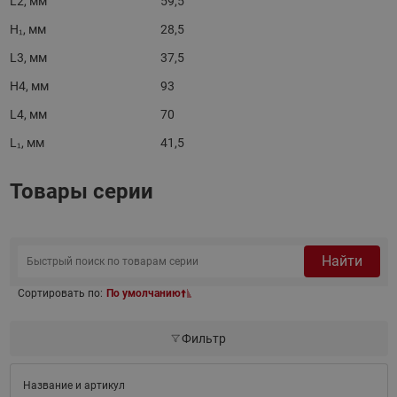
L2, мм
59,5
H₁, мм
28,5
L3, мм
37,5
H4, мм
93
L4, мм
70
L₁, мм
41,5
Товары серии
Найти
Сортировать по:
По умолчанию
Фильтр