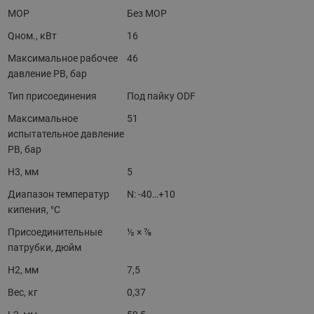
MOP
Без MOP
Qном., кВт
16
Максимальное рабочее
46
давление PB, бар
Тип присоединения
Под пайку ODF
Максимальное
51
испытательное давление
PB, бар
H3, мм
5
Диапазон температур
N: -40…+10
кипения, °C
Присоединительные
½ × ⅞
патрубки, дюйм
H2, мм
7,5
Вес, кг
0,37